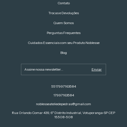
Contato
Trocas e Devoluções
Quem Somos
Perguntas Frequentes
Cuidados Essenciais com seu Produto Noblesse
Blog
5517997163584
17997163584
noblesseateliedepedras@gmail.com
Rua Orlando Comar 439, 6º Distrito Industrial, Votuporanga-SP CEP
15.508-508