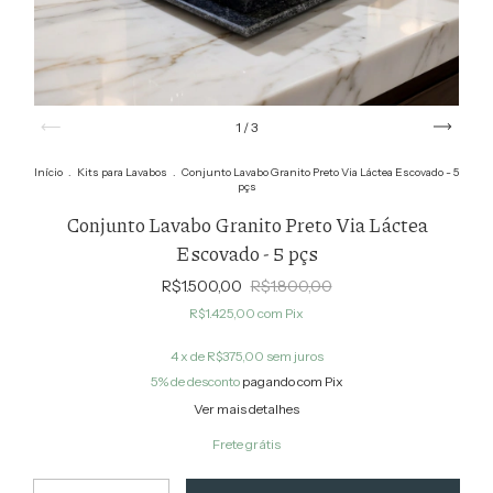
1
/
3
Início
.
Kits para Lavabos
.
Conjunto Lavabo Granito Preto Via Láctea Escovado - 5
pçs
Conjunto Lavabo Granito Preto Via Láctea
Escovado - 5 pçs
R$1.500,00
R$1.800,00
R$1.425,00
com
Pix
4
x de
R$375,00
sem juros
5% de desconto
pagando com Pix
Ver mais detalhes
Frete grátis