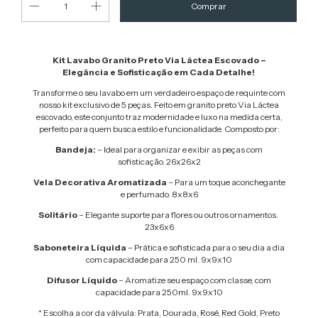
Kit Lavabo Granito Preto Via Láctea Escovado –
Elegância e Sofisticação em Cada Detalhe!
Transforme o seu lavabo em um verdadeiro espaço de requinte com
nosso kit exclusivo de 5 peças. Feito em granito preto Via Láctea
escovado, este conjunto traz modernidade e luxo na medida certa,
perfeito para quem busca estilo e funcionalidade. Composto por:
Bandeja:
– Ideal para organizar e exibir as peças com
sofisticação. 26x26x2
Vela Decorativa Aromatizada
– Para um toque aconchegante
e perfumado. 8x8x6
Solitário
– Elegante suporte para flores ou outros ornamentos.
23x6x6
Saboneteira Líquida
– Prática e sofisticada para o seu dia a dia
com capacidade para 250 ml. 9x9x10
Difusor Líquido
– Aromatize seu espaço com classe, com
capacidade para 250ml. 9x9x10
* Escolha a cor da válvula: Prata, Dourada, Rosé, Red Gold, Preto