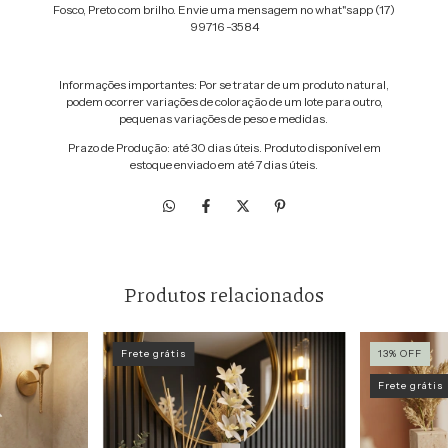
Fosco, Preto com brilho. Envie uma mensagem no what"sapp (17)
99716 -3584
Informações importantes: Por se tratar de um produto natural,
podem ocorrer variações de coloração de um lote para outro,
pequenas variações de peso e medidas.
Prazo de Produção: até 30 dias úteis. Produto disponível em
estoque enviado em até 7 dias úteis.
Produtos relacionados
Frete grátis
13
%
OFF
Frete grátis