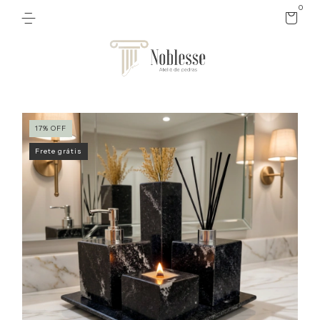
0
17
%
OFF
Frete grátis