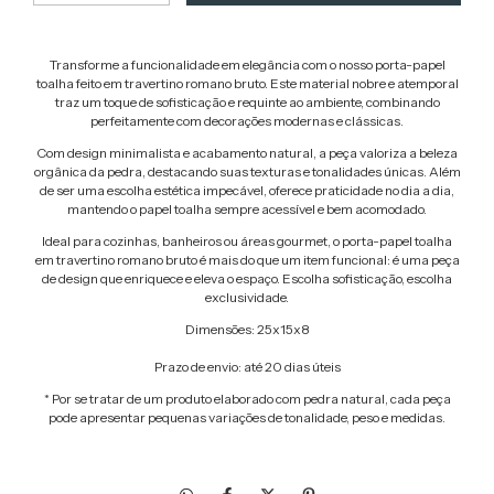
Transforme a funcionalidade em elegância com o nosso porta-papel
toalha feito em travertino romano bruto. Este material nobre e atemporal
traz um toque de sofisticação e requinte ao ambiente, combinando
perfeitamente com decorações modernas e clássicas.
Com design minimalista e acabamento natural, a peça valoriza a beleza
orgânica da pedra, destacando suas texturas e tonalidades únicas. Além
de ser uma escolha estética impecável, oferece praticidade no dia a dia,
mantendo o papel toalha sempre acessível e bem acomodado.
Ideal para cozinhas, banheiros ou áreas gourmet, o porta-papel toalha
em travertino romano bruto é mais do que um item funcional: é uma peça
de design que enriquece e eleva o espaço. Escolha sofisticação, escolha
exclusividade.
Dimensões: 25x15x8
Prazo de envio: até 20 dias úteis
* Por se tratar de um produto elaborado com pedra natural, cada peça
pode apresentar pequenas variações de tonalidade, peso e medidas.