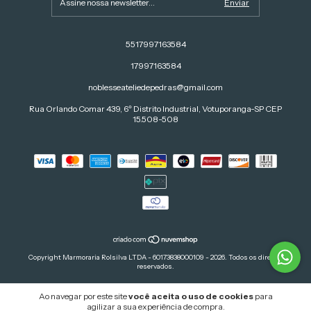
5517997163584
17997163584
noblesseateliedepedras@gmail.com
Rua Orlando Comar 439, 6º Distrito Industrial, Votuporanga-SP CEP
15.508-508
Copyright Marmoraria Rolsilva LTDA - 60173838000109 - 2026. Todos os direitos
reservados.
Ao navegar por este site
você aceita o uso de cookies
para
agilizar a sua experiência de compra.