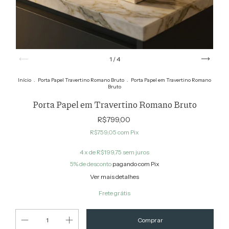
1
/
4
Início
.
Porta Papel Travertino Romano Bruto
.
Porta Papel em Travertino Romano
Bruto
Porta Papel em Travertino Romano Bruto
R$799,00
R$759,05
com
Pix
4
x de
R$199,75
sem juros
5% de desconto
pagando com Pix
Ver mais detalhes
Frete grátis